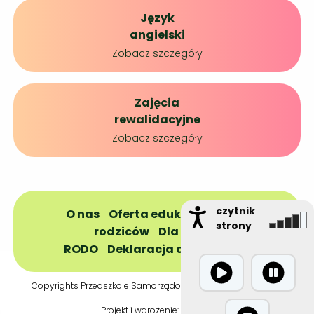
Język
angielski
Zobacz szczegóły
Zajęcia
rewalidacyjne
Zobacz szczegóły
czytnik
O nas
Oferta edukacyjna
Dla
strony
rodziców
Dla dzieci
RODO
Deklaracja dostępności
Copyrights Przedszkole Samorządowe nr 1 © 2021 Dobczyce
Projekt i wdrożenie:
Krasti.pl