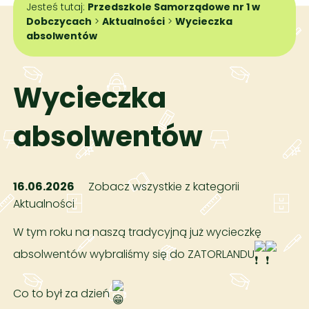
Jesteś tutaj:
Przedszkole Samorządowe nr 1 w
Dobczycach
>
Aktualności
>
Wycieczka
absolwentów
Wycieczka
absolwentów
16.06.2026
Zobacz wszystkie z kategorii
Aktualności
W tym roku na naszą tradycyjną już wycieczkę
absolwentów wybraliśmy się do ZATORLANDU
Co to był za dzień