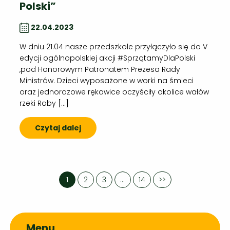
Polski”
22.04.2023
W dniu 21.04 nasze przedszkole przyłączyło się do V
edycji ogólnopolskiej akcji #SprzątamyDlaPolski
,pod Honorowym Patronatem Prezesa Rady
Ministrów. Dzieci wyposażone w worki na śmieci
oraz jednorazowe rękawice oczyściły okolice wałów
rzeki Raby […]
Czytaj dalej
1
2
3
…
14
>>
Menu