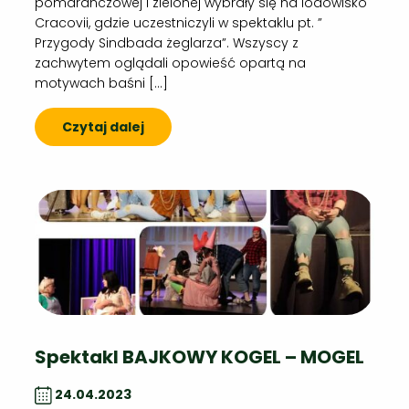
pomarańczowej i zielonej wybrały się na lodowisko
Cracovii, gdzie uczestniczyli w spektaklu pt. ”
Przygody Sindbada żeglarza”. Wszyscy z
zachwytem oglądali opowieść opartą na
motywach baśni […]
Czytaj dalej
Spektakl BAJKOWY KOGEL – MOGEL
24.04.2023