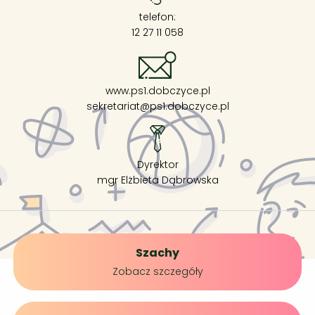
telefon:
12 27 11 058
www.ps1.dobczyce.pl
sekretariat@ps1.dobczyce.pl
Dyrektor
mgr Elżbieta Dąbrowska
Szachy
Zobacz szczegóły