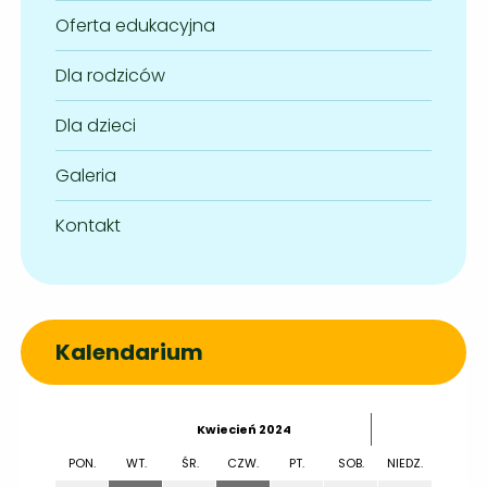
Oferta edukacyjna
Dla rodziców
Dla dzieci
Galeria
Kontakt
Kalendarium
˂
˃
Kwiecień 2024
▼
PON.
WT.
ŚR.
CZW.
PT.
SOB.
NIEDZ.