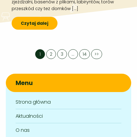
zjeżdżalni, basenów z plikami, labiryntów, torów
przeszkód czy też domków […]
Czytaj dalej
1
2
3
…
14
>>
Menu
Strona główna
Aktualności
O nas