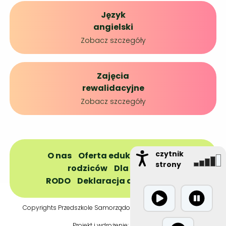
Język
angielski
Zobacz szczegóły
Zajęcia
rewalidacyjne
Zobacz szczegóły
czytnik
O nas
Oferta edukacyjna
Dla
strony
rodziców
Dla dzieci
RODO
Deklaracja dostępności
Copyrights Przedszkole Samorządowe nr 1 © 2021 Dobczyce
Projekt i wdrożenie:
Krasti.pl