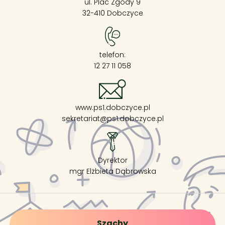
ul. Plac Zgody 9
32-410 Dobczyce
telefon:
12 27 11 058
www.ps1.dobczyce.pl
sekretariat@ps1.dobczyce.pl
Dyrektor
mgr Elżbieta Dąbrowska
Szachy